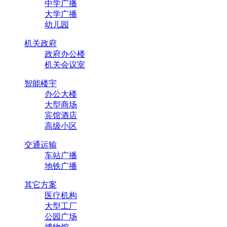
中学广播
大学广播
多媒体中央控制系列
幼儿园
多媒体中央矩阵系列
机关政府
政府办公楼
机关会议室
平安校园系列
智能楼宇
办公大楼
大型商场
平安学校应急求助系
宾馆酒店
高级小区
平安城市应急求助系
交通运输
车站广播
地铁广播
广播扬声器系列
其它方案
医疗机构
大型工厂
吸顶扬声器
公园广场