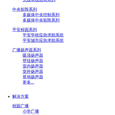
中央矩阵系列
多媒体会议系统
多媒体中央控制系列
多媒体中央矩阵系列
平安校园系列
周边处理设备系列
平安学校应急求助系统
平安城市应急求助系统
全数字化会议系列
广播扬声器系列
吸顶扬声器
专业扩声功放系列
壁挂扬声器
室内扬声器
室外扬声器
专业扩声音箱系列
草地扬声器
更多...
无线有线话筒系列
解决方案
中央矩阵系列
校园广播
小学广播