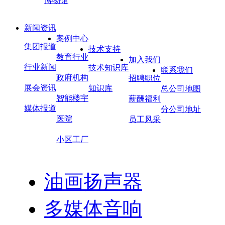
博物馆
壁挂扬声器
新闻资讯
案例中心
室内扬声器
集团报道
技术支持
教育行业
加入我们
室外扬声器
行业新闻
技术知识库
联系我们
政府机构
招聘职位
展会资讯
知识库
总公司地图
草地扬声器
智能楼宇
薪酬福利
媒体报道
分公司地址
医院
员工风采
号角扬声器
小区工厂
吊顶扬声器
油画扬声器
多媒体音响