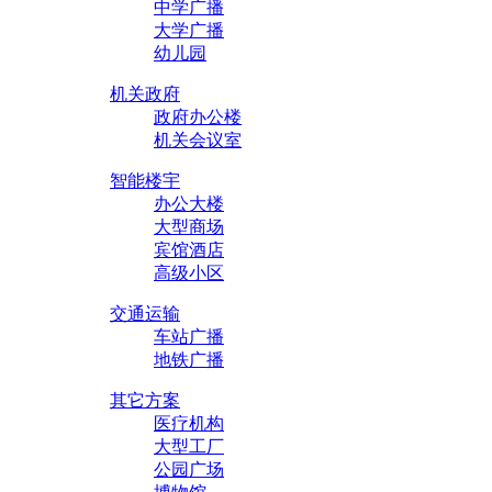
中学广播
草地扬声器
大学广播
幼儿园
CDK-838 草地喇叭
机关政府
CDK-SY8
政府办公楼
CDK-C829 （文字可选）
机关会议室
CDK-812 草地喇叭
CDK-819 草地喇叭
智能楼宇
CDK-C833 草地喇叭
办公大楼
CDK-814 草地喇叭
大型商场
CDK-C832 草地喇叭
宾馆酒店
CDK-C808 草地喇叭
高级小区
CDK-810 草地喇叭
CDK-806 草地喇叭
交通运输
CDK-816 草地喇叭
车站广播
CDK-K837 草地喇叭
地铁广播
CDK-811 草地喇叭
CDK-K836 草地喇叭
其它方案
医疗机构
大型工厂
关于我们
公园广场
资质认证
发展历程
CDK简介