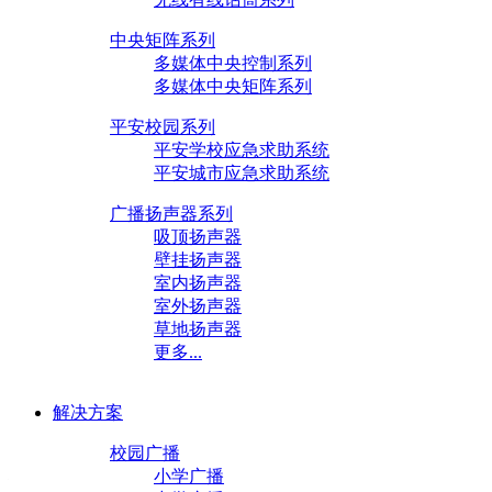
多媒体中央矩阵系列
中央矩阵系列
平安校园系列
多媒体中央控制系列
多媒体中央矩阵系列
平安学校应急求助系统
平安城市应急求助系统
平安校园系列
平安学校应急求助系统
广播扬声器系列
平安城市应急求助系统
吸顶扬声器
广播扬声器系列
壁挂扬声器
吸顶扬声器
室内扬声器
壁挂扬声器
室外扬声器
室内扬声器
草地扬声器
室外扬声器
号角扬声器
草地扬声器
吊顶扬声器
更多...
油画扬声器
多媒体音响
解决方案
广播扬声器系列
校园广播
您现在的位置：
首页
>
产品中心
>
广播扬声器系列
>
草地扬声
小学广播